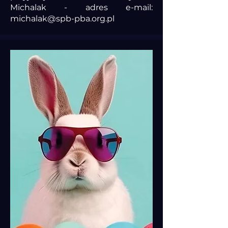
Michalak - adres e-mail:
michalak@spb-pba.org.pl