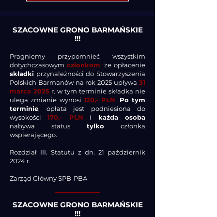
SZACOWNE GRONO BARMAŃSKIE
!!!
Pragniemy przypomnieć wszystkim
dotychczasowym
członkom
, że opłacenie
składki
przynależności do Stowarzyszenia
Polskich Barmanów na rok 2025 upływa
31
marca 2025
r. w tym terminie składka nie
ulega zmianie wynosi
120,- PLN
.
Po tym
terminie
, opłata jest podniesiona do
wysokości
170,- PLN
i
każda osoba
nabywa status
tylko
członka
wspierającego.
Rozdział III. Statutu z dn. 21 październik
2024 r.
Zarząd Główny SPB-PBA
SZACOWNE GRONO BARMAŃSKIE
!!!