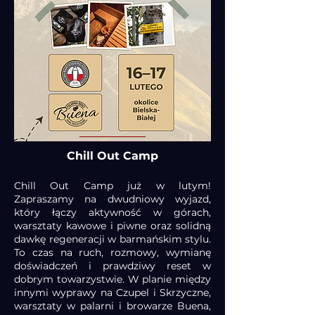
Chill Out Camp
Chill Out Camp już w lutym!
Zapraszamy na dwudniowy wyjazd,
który łączy aktywność w górach,
warsztaty kawowe i piwne oraz solidną
dawkę regeneracji w barmańskim stylu.
To czas na ruch, rozmowy, wymianę
doświadczeń i prawdziwy reset w
dobrym towarzystwie. W planie między
innymi wyprawy na Czupel i Skrzyczne,
warsztaty w palarni i browarze Buena,