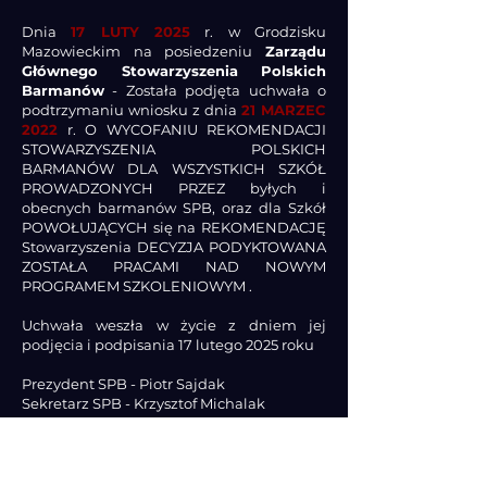
Dnia
17 LUTY 2025
r. w Grodzisku
Mazowieckim na posiedzeniu
Zarządu
Głównego Stowarzyszenia Polskich
Barmanów
- Została podjęta
uchwała
o
podtrzymaniu wniosku z dnia
21 MARZEC
2022
r. O WYCOFANIU REKOMENDACJI
STOWARZYSZENIA POLSKICH
BARMANÓW DLA WSZYSTKICH SZKÓŁ
PROWADZONYCH PRZEZ byłych i
obecnych barmanów SPB, oraz dla Szkół
POWOŁUJĄCYCH się na REKOMENDACJĘ
Stowarzyszenia DECYZJA PODYKTOWANA
ZOSTAŁA PRACAMI NAD NOWYM
PROGRAMEM SZKOLENIOWYM .
Uchwała weszła w życie z dniem jej
podjęcia i podpisania 17 lutego 2025 roku
Prezydent SPB - Piotr Sajdak
Sekretarz SPB - Krzysztof Michalak