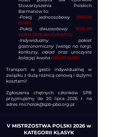
Stowarzyszenia Polskich
Barmanów to:
-Pokój jednoosobowy
1100,00
EURO
-Pokój dwuosobowy
1600,00
EURO (800,00 EURO/OS)
-Indywidualny pakiet
gastronomiczny (wstęp na targi,
konkursy, obiad oraz uroczyste
kolację) kwota
650,00 EURO
Transport w gestii indywidualnej w
związku z dużą różnicą cenową i dużymi
kosztami!
Zgłoszenia chętnych członków SPB
przyjmujemy do 20 lipca 2026 r. na
adres
michalak@spb-pba.org.pl
.
V MISTRZOSTWA POLSKI 2026 w
KATEGORII KLASYK