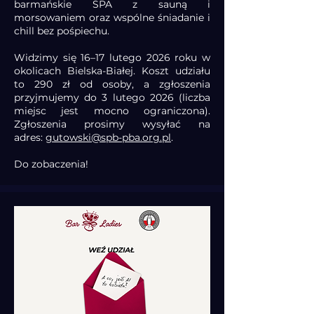
barmańskie SPA z sauną i
morsowaniem oraz wspólne śniadanie i
chill bez pośpiechu.
Widzimy się 16–17 lutego 2026 roku w
okolicach Bielska-Białej. Koszt udziału
to 290 zł od osoby, a zgłoszenia
przyjmujemy do 3 lutego 2026 (liczba
miejsc jest mocno ograniczona).
Zgłoszenia prosimy wysyłać na
adres:
gutowski@spb-pba.org.pl
.
Do zobaczenia!