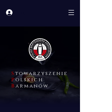
Zaloguj się
S
towarzyszenie
P
olskich
B
armanów