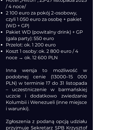
Hotel „Hilton”, 23–27 listopada 2025
/ 4 noce/
2 100 euro za pokój 2-osobowy,
czyli 1 050 euro za osobę + pakiet
(WD + GP)
Pakiet WD (powitalny drink) + GP
(gala party): 550 euro
Przelot: ok. 1 200 euro
Koszt 1 osoby: ok. 2 800 euro / 4
noce → ok. 12 600 PLN
Inna wersja to możliwość w
podobnej cenie (13000–15 000
PLN) w terminie 17 do 31 listopada
– uczestniczenie w barmańskiej
uczcie i dodatkowo zwiedzanie
Kolumbii i Wenezueli (inne miejsce
i warunki).
Zgłoszenia z podaną opcją udziału
przyjmuje Sekretarz SPB Krzysztof